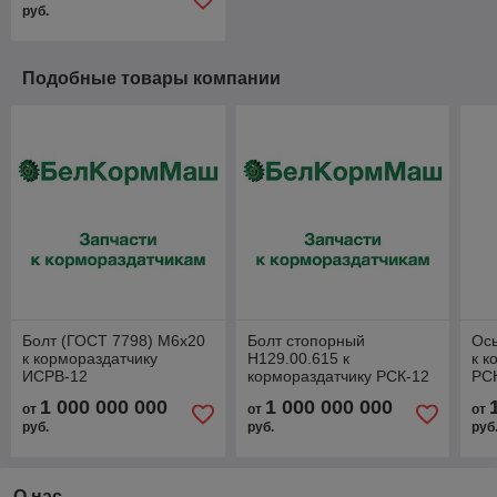
руб.
Подобные товары компании
Болт (ГОСТ 7798) М6х20
Болт стопорный
Ось
к кормораздатчику
Н129.00.615 к
к к
ИСРВ-12
кормораздатчику РСК-12
РСК
"БелМикс"
1 000 000 000
1 000 000 000
от
от
от
руб.
руб.
руб
О нас