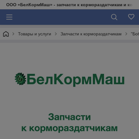
ООО «БелКормМаш» - запчасти к кормораздатчикам и коси
Товары и услуги
Запчасти к кормораздатчикам
"Бо