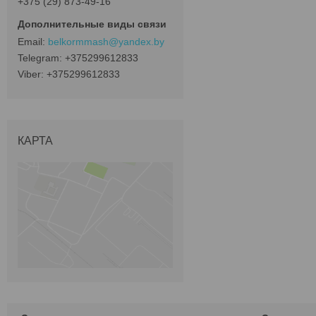
+375 (29) 873-49-16
belkormmash@yandex.by
+375299612833
+375299612833
КАРТА