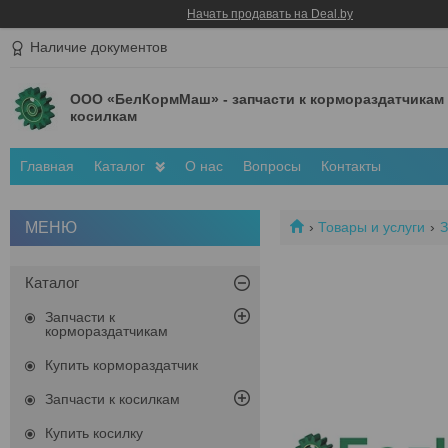
Начать продавать на Deal.by
Наличие документов
ООО «БелКормМаш» - запчасти к кормораздатчикам
косилкам
Главная
Каталог
О нас
Вопросы
Контакты
Товары и услуги
З
Каталог
Запчасти к
кормораздатчикам
Купить кормораздатчик
Запчасти к косилкам
Купить косилку