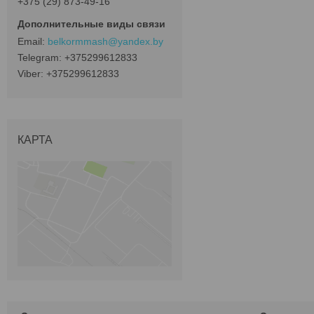
+375 (29) 873-49-16
belkormmash@yandex.by
+375299612833
+375299612833
КАРТА