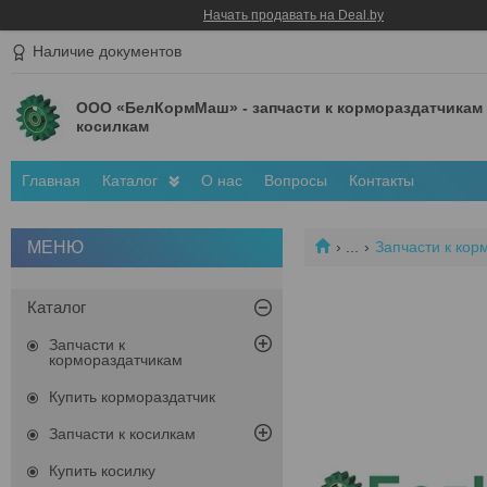
Начать продавать на Deal.by
Наличие документов
ООО «БелКормМаш» - запчасти к кормораздатчикам
косилкам
Главная
Каталог
О нас
Вопросы
Контакты
...
Запчасти к кор
Каталог
Запчасти к
кормораздатчикам
Купить кормораздатчик
Запчасти к косилкам
Купить косилку