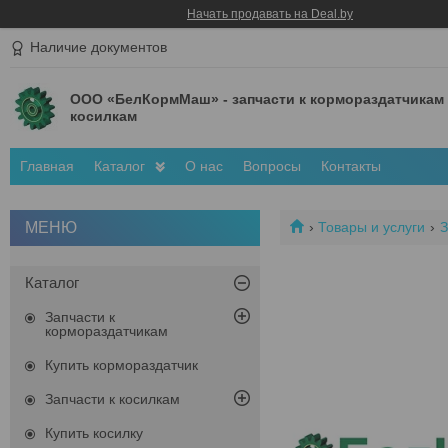
Начать продавать на Deal.by
Наличие документов
ООО «БелКормМаш» - запчасти к кормораздатчикам
косилкам
Главная
Каталог
О нас
Вопросы
Контакты
Товары и услуги
З
Каталог
Запчасти к
кормораздатчикам
Купить кормораздатчик
Запчасти к косилкам
Купить косилку