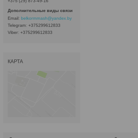
+375 (29) 873-49-16
belkormmash@yandex.by
+375299612833
+375299612833
КАРТА