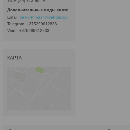
+375 (29) 873-49-16
belkormmash@yandex.by
+375299612833
+375299612833
КАРТА