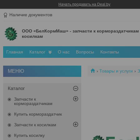
Начать продавать на Deal.by
Наличие документов
ООО «БелКормМаш» - запчасти к кормораздатчикам
косилкам
Главная
Каталог
О нас
Вопросы
Контакты
Товары и услуги
З
Каталог
Запчасти к
кормораздатчикам
Купить кормораздатчик
Запчасти к косилкам
Купить косилку