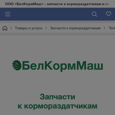
ООО «БелКормМаш» - запчасти к кормораздатчикам и коси
Товары и услуги
Запчасти к кормораздатчикам
"Бо