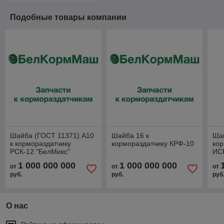
Подобные товары компании
Шайба (ГОСТ 11371) А10
Шайба 16 к
Шай
к кормораздатчику
кормораздатчику КРФ-10
кор
РСК-12 "БелМикс"
ИСР
1 000 000 000
1 000 000 000
от
от
от
руб.
руб.
руб
О нас