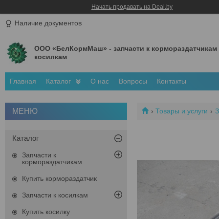
Начать продавать на Deal.by
Наличие документов
ООО «БелКормМаш» - запчасти к кормораздатчикам
косилкам
Главная
Каталог
О нас
Вопросы
Контакты
Товары и услуги
З
Каталог
Запчасти к
кормораздатчикам
Купить кормораздатчик
Запчасти к косилкам
Купить косилку