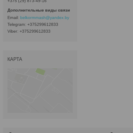
+375 (29) 873-49-16
belkormmash@yandex.by
+375299612833
+375299612833
КАРТА