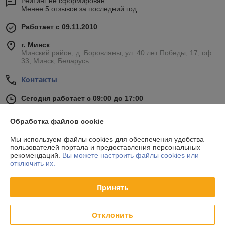
Рейтинг не сформирован
Менее 5 отзывов за последний год
Работает с 09.11.2010
г. Минск
Минский район, д. Боровляны, ул. 40 лет Победы, 17, оф.
33, Минск, Беларусь
Контакты
Сегодня работает с 09:00 до 17:00
Показать весь график работы
Обработка файлов cookie
Отзывы о магазине
Мы используем файлы cookies для обеспечения удобства
пользователей портала и предоставления персональных
рекомендаций.
Вы можете настроить файлы cookies или
34 отзывов за всё время
отключить их.
Покупатель
24.10.2020
Принять
Отлично
Отклонить
Покупатель
24.10.2020