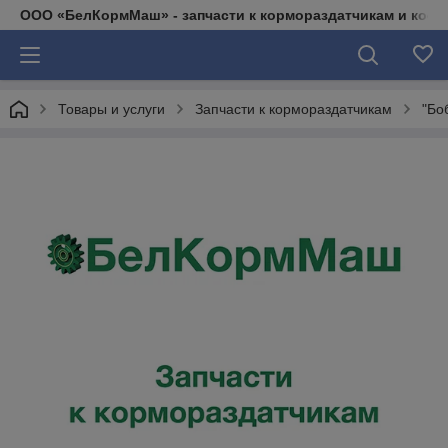
ООО «БелКормМаш» - запчасти к кормораздатчикам и коси
Товары и услуги
Запчасти к кормораздатчикам
"Бо