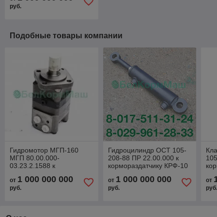
руб.
Подобные товары компании
Гидромотор МГП-160
Гидроцилиндр ОСТ 105-
Кла
МГП 80.00.000-
208-88 ПР 22.00.000 к
105
03.23.2.1588 к
кормораздатчику КРФ-10
кор
кормораздатчику КРФ-10
ИС
1 000 000 000
1 000 000 000
от
от
от
руб.
руб.
руб