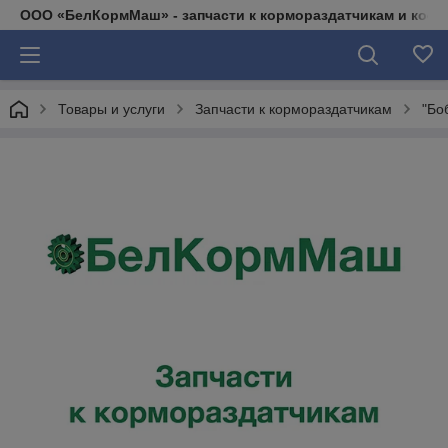
ООО «БелКормМаш» - запчасти к кормораздатчикам и коси
Товары и услуги
Запчасти к кормораздатчикам
"Бо