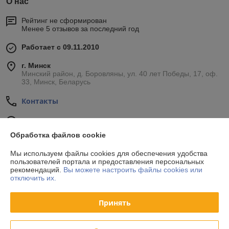
О нас
Рейтинг не сформирован
Менее 5 отзывов за последний год
Работает с 09.11.2010
г. Минск
Минский район, д. Боровляны, ул. 40 лет Победы, 17, оф.
33, Минск, Беларусь
Контакты
Показать весь график работы
Сегодня выходной
Обработка файлов cookie
Отзывы о магазине
Мы используем файлы cookies для обеспечения удобства
пользователей портала и предоставления персональных
рекомендаций.
Вы можете настроить файлы cookies или
34 отзывов за всё время
отключить их.
Покупатель
24.10.2020
Принять
Отлично