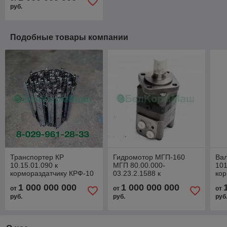
руб.
Подобные товары компании
Транспортер КР
Гидромотор МГП-160
Ва
10.15.01.090 к
МГП 80.00.000-
10
кормораздатчику КРФ-10
03.23.2.1588 к
кор
кормораздатчику КРФ-10
"Хо
1 000 000 000
1 000 000 000
от
от
от
руб.
руб.
руб