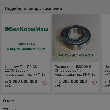
Подобные товары компании
Цепь n=47зв. ПР-38,1-
Подшипник 1580209 К1
Цеп
12700.13568 к
СП.37.006.084 к
600
кормораздатчику КРФ-10
кормораздатчику КРФ-10
КР
1 000 000 000
1 000 000 000
от
от
от
руб.
руб.
руб
О нас