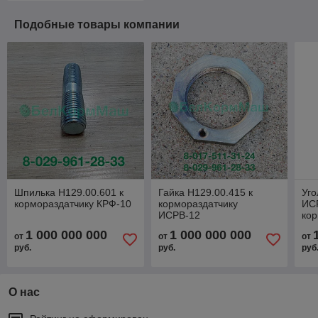
Подобные товары компании
Шпилька Н129.00.601 к
Гайка Н129.00.415 к
Уго
кормораздатчику КРФ-10
кормораздатчику
ИСР
ИСРВ-12
кор
ИС
1 000 000 000
1 000 000 000
от
от
от
руб.
руб.
руб
О нас