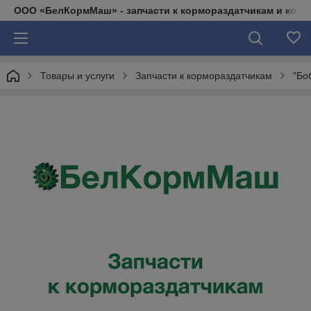
ООО «БелКормМаш» - запчасти к кормораздатчикам и коси
Товары и услуги
Запчасти к кормораздатчикам
"Бо