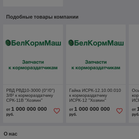
Подобные товары компании
РВД РВД10-3000 (0°/0°)
Гайка ИСРК-12.10.00.010
Ось
3/8² к кормораздатчику
к кормораздатчику
кор
СРК-11В "Хозяин"
ИСРК-12 "Хозяин"
ИСР
1 000 000 000
1 000 000 000
от
от
от
руб.
руб.
руб
О нас