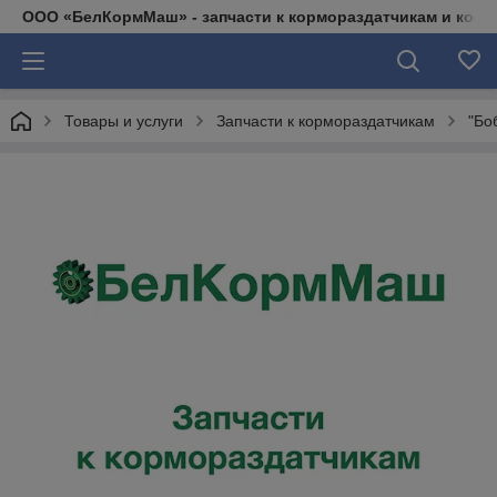
ООО «БелКормМаш» - запчасти к кормораздатчикам и коси
Товары и услуги
Запчасти к кормораздатчикам
"Бо