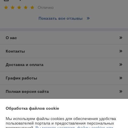
Отлично
Показать все отзывы
О нас
Контакты
Доставка и оплата
График работы
Полная версия сайта
Политика обработки cookies
Обработка файлов cookie
Сайт создан на платформе Deal.by
Мы используем файлы cookies для обеспечения удобства
пользователей портала и предоставления персональных
рекомендаций.
Вы можете настроить файлы cookies или