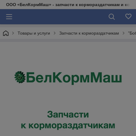
ООО «БелКормМаш» - запчасти к кормораздатчикам и коси
Товары и услуги
Запчасти к кормораздатчикам
"Бо