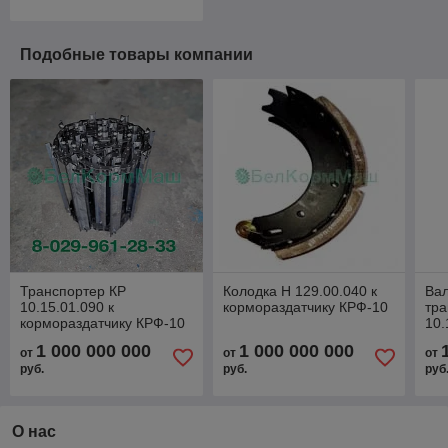
Подобные товары компании
Транспортер КР
Колодка Н 129.00.040 к
Вал
10.15.01.090 к
кормораздатчику КРФ-10
тра
кормораздатчику КРФ-10
10.
кор
1 000 000 000
1 000 000 000
от
от
от
руб.
руб.
руб
О нас