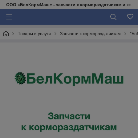
ООО «БелКормМаш» - запчасти к кормораздатчикам и коси
Товары и услуги
Запчасти к кормораздатчикам
"Бо