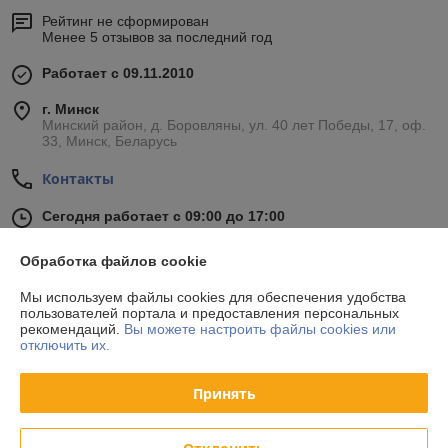
Рейтинг не сформирован
Менее 5 отзывов за последний год
Работает с 09.11.2010
г. Минск
Минский район, д. Боровляны, ул. 40 лет Победы, 17, оф.
33, Минск, Беларусь
Контакты
Сегодня работает с 09:00 до 17:00
Показать весь график работы
Обработка файлов cookie
Отзывы о магазине
Мы используем файлы cookies для обеспечения удобства
пользователей портала и предоставления персональных
рекомендаций.
Вы можете настроить файлы cookies или
34 отзывов за всё время
отключить их.
Покупатель
24.10.2020
Принять
Отлично