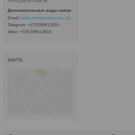
+375 (29) 873-49-16
belkormmash@yandex.by
+375299612833
+375299612833
КАРТА