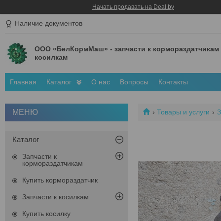
Начать продавать на Deal.by
Наличие документов
ООО «БелКормМаш» - запчасти к кормораздатчикам
косилкам
Главная
Каталог
О нас
Вопросы
Контакты
Товары и услуги
З
Каталог
Запчасти к
кормораздатчикам
Купить кормораздатчик
Запчасти к косилкам
Купить косилку