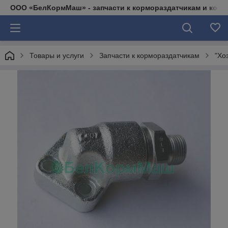
ООО «БелКормМаш» - запчасти к кормораздатчикам и коси
Товары и услуги
Запчасти к кормораздатчикам
"Хо