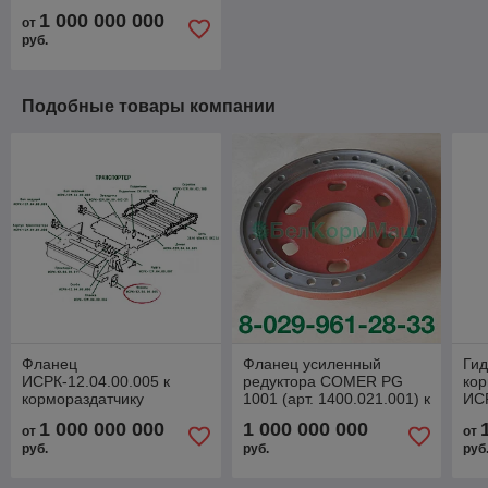
1 000 000 000
от
руб.
Подобные товары компании
Фланец
Фланец усиленный
Гид
ИСРК-12.04.00.005 к
редуктора COMER PG
кор
кормораздатчику
1001 (арт. 1400.021.001) к
ИСР
ИСРК-12Ф "Хозяин"
кормораздатчику
1 000 000 000
1 000 000 000
от
от
ИСРК-12 "Хозяин"
руб.
руб.
руб