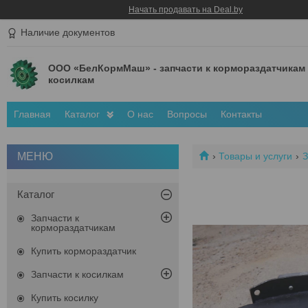
Начать продавать на Deal.by
Наличие документов
ООО «БелКормМаш» - запчасти к кормораздатчикам
косилкам
Главная
Каталог
О нас
Вопросы
Контакты
Товары и услуги
З
Каталог
Запчасти к
кормораздатчикам
Купить кормораздатчик
Запчасти к косилкам
Купить косилку