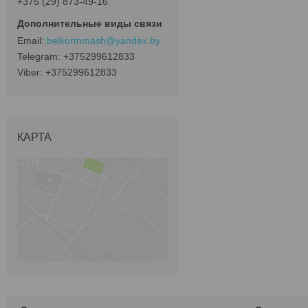
+375 (29) 873-49-16
belkormmash@yandex.by
+375299612833
+375299612833
КАРТА