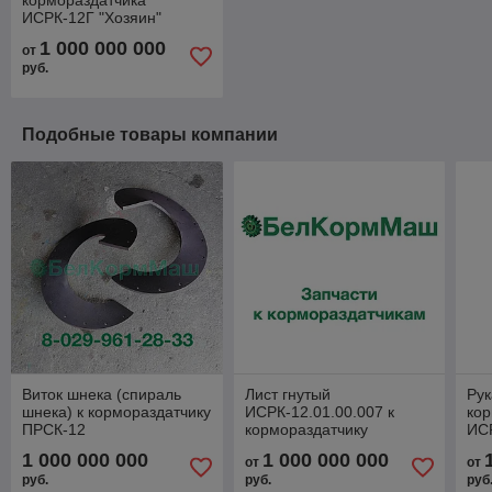
кормораздатчика
ИСРК-12Г "Хозяин"
1 000 000 000
от
руб.
Подобные товары компании
Виток шнека (спираль
Лист гнутый
Рук
шнека) к кормораздатчику
ИСРК-12.01.00.007 к
кор
ПРСК-12
кормораздатчику
ИСР
ИСРК-12 "Хозяин"
1 000 000 000
1 000 000 000
от
от
руб.
руб.
руб