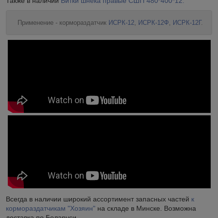
Также в наличии
Витки шнека правые СШП 480*400*12.
Применение - кормораздатчик
ИСРК-12
,
ИСРК-12Ф
,
ИСРК-12Г
.
Всегда в наличии широкий ассортимент запасных частей
к
кормораздатчикам "Хозяин"
на складе в Минске. Возможна
доставка по Беларуси.