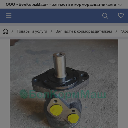
ООО «БелКормМаш» - запчасти к кормораздатчикам и коси
Товары и услуги
Запчасти к кормораздатчикам
"Хо