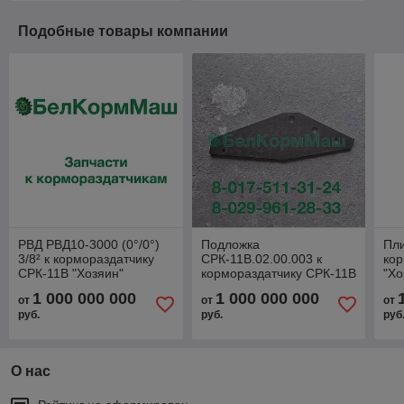
Подобные товары компании
РВД РВД10-3000 (0°/0°)
Подложка
Пли
3/8² к кормораздатчику
СРК-11В.02.00.003 к
кор
СРК-11В "Хозяин"
кормораздатчику СРК-11В
"Хо
"Хозяин"
1 000 000 000
1 000 000 000
от
от
от
руб.
руб.
руб
О нас