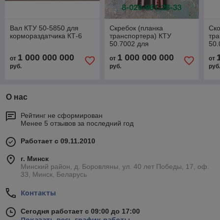
Вал КТУ 50-5850 для
Скребок (планка
Ско
кормораздатчика КТ-6
транспортера) КТУ
тра
50.7002 для
50.
кормораздатчика КТ-10
кор
1 000 000 000
1 000 000 000
от
от
от
руб.
руб.
руб
О нас
Рейтинг не сформирован
Менее 5 отзывов за последний год
Работает с 09.11.2010
г. Минск
Минский район, д. Боровляны, ул. 40 лет Победы, 17, оф.
33, Минск, Беларусь
Контакты
Сегодня работает с 09:00 до 17:00
Показать весь график работы