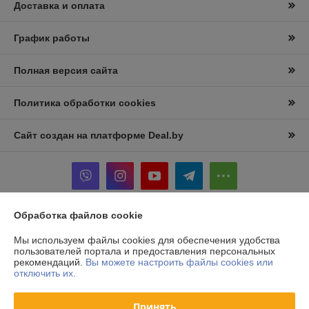
Доставка и оплата
График работы
Полная версия сайта
Политика обработки cookies
Сайт создан на платформе Deal.by
Обработка файлов cookie
Информация для покупателя
Мы используем файлы cookies для обеспечения удобства
Юридическое лицо:
ООО «БелКормМаш»
пользователей портала и предоставления персональных
Республика Беларусь, 223053, Минский район, д. Боровляны, ул. 40
рекомендаций.
Вы можете настроить файлы cookies или
лет Победы, 17, оф. 12
отключить их.
Регистрационный номер ЕГР: 691836680
Принять