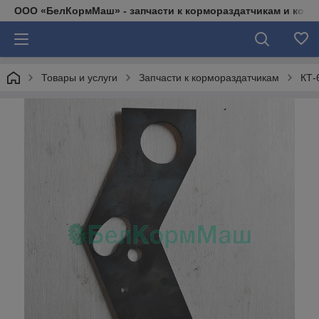
ООО «БелКормМаш» - запчасти к кормораздатчикам и коси
Товары и услуги
Запчасти к кормораздатчикам
КТ-