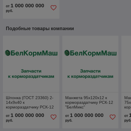
1 000 000 000
от
руб.
Подобные товары компании
Шпонка (ГОСТ 23360) 2-
Манжета 95х120х12 к
Ман
14х9х40 к
кормораздатчику РСК-12
75х
кормораздатчику РСК-12
"БелМикс"
кор
"БелМикс"
"Бе
1 000 000 000
1 000 000 000
от
от
от
руб.
руб.
руб