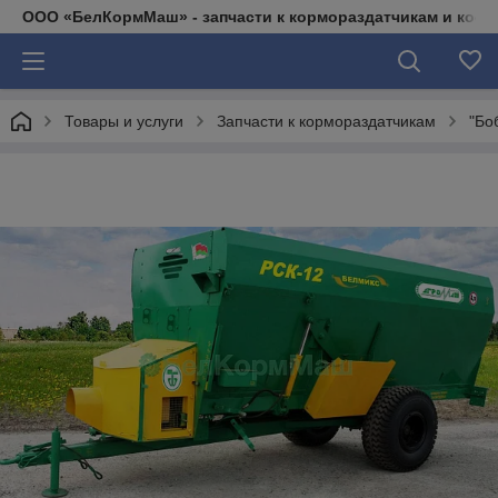
ООО «БелКормМаш» - запчасти к кормораздатчикам и коси
Товары и услуги
Запчасти к кормораздатчикам
"Бо