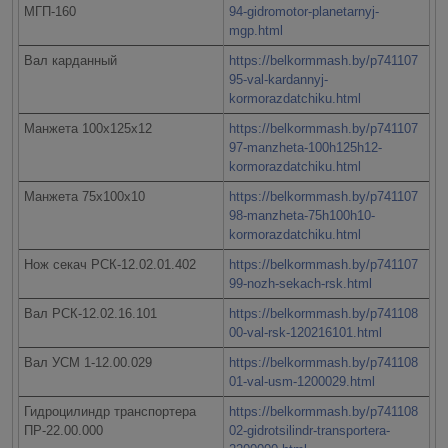
МГП-160
94-gidromotor-planetarnyj-
mgp.html
Вал карданный
https://belkormmash.by/p741107
95-val-kardannyj-
kormorazdatchiku.html
Манжета 100х125х12
https://belkormmash.by/p741107
97-manzheta-100h125h12-
kormorazdatchiku.html
Манжета 75х100х10
https://belkormmash.by/p741107
98-manzheta-75h100h10-
kormorazdatchiku.html
Нож секач РСК-12.02.01.402
https://belkormmash.by/p741107
99-nozh-sekach-rsk.html
Вал РСК-12.02.16.101
https://belkormmash.by/p741108
00-val-rsk-120216101.html
Вал УСМ 1-12.00.029
https://belkormmash.by/p741108
01-val-usm-1200029.html
Гидроцилиндр транспортера
https://belkormmash.by/p741108
ПР-22.00.000
02-gidrotsilindr-transportera-