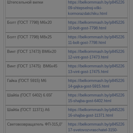
Штепсельной вилки
https://belkormmash.by/p845226
09-shtepselnoj-vilki-
kormorazdatchiku.html
Болт (ГОСТ 7798) М6х20
https://belkormmash.by/p845226
10-bolt-gost-7798.html
Болт (ГОСТ 7798) М8х25
https://belkormmash.by/p845226
11-bolt-gost-7798.html
Винт (ГОСТ 17473) ВМ6х20
https://belkormmash.by/p845226
12-vint-gost-17473.html
Винт (ГОСТ 17475) ВМ6х45
https://belkormmash.by/p845226
13-vint-gost-17475.html
Гайка (ГОСТ 5915) М6
https://belkormmash.by/p845226
14-gajka-gost-5915.html
Шайба (ГОСТ 6402) 6.65Г
https://belkormmash.by/p845226
15-shajba-gost-6402.html
Шайба (ГОСТ 11371) А6
https://belkormmash.by/p845226
16-shajba-gost-11371.html
Световозвращатель ФП-315„0”
https://belkormmash.by/p845226
17-svetovozvraschatel-3150-