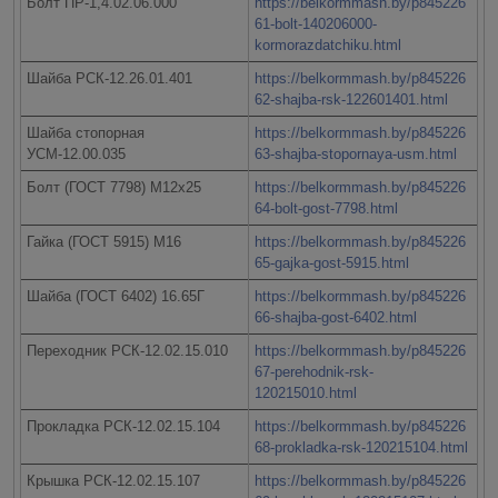
Болт ПР-1,4.02.06.000
https://belkormmash.by/p845226
61-bolt-140206000-
kormorazdatchiku.html
Шайба РСК-12.26.01.401
https://belkormmash.by/p845226
62-shajba-rsk-122601401.html
Шайба стопорная
https://belkormmash.by/p845226
УСМ-12.00.035
63-shajba-stopornaya-usm.html
Болт (ГОСТ 7798) М12х25
https://belkormmash.by/p845226
64-bolt-gost-7798.html
Гайка (ГОСТ 5915) М16
https://belkormmash.by/p845226
65-gajka-gost-5915.html
Шайба (ГОСТ 6402) 16.65Г
https://belkormmash.by/p845226
66-shajba-gost-6402.html
Переходник РСК-12.02.15.010
https://belkormmash.by/p845226
67-perehodnik-rsk-
120215010.html
Прокладка РСК-12.02.15.104
https://belkormmash.by/p845226
68-prokladka-rsk-120215104.html
Крышка РСК-12.02.15.107
https://belkormmash.by/p845226