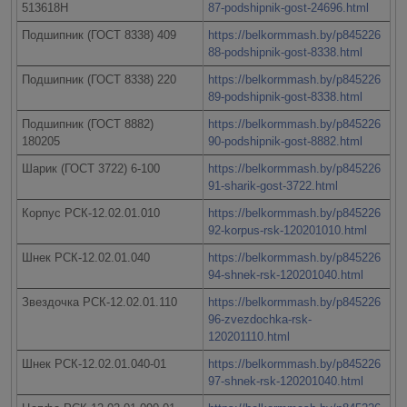
513618H
87-podshipnik-gost-24696.html
Подшипник (ГОСТ 8338) 409
https://belkormmash.by/p845226
88-podshipnik-gost-8338.html
Подшипник (ГОСТ 8338) 220
https://belkormmash.by/p845226
89-podshipnik-gost-8338.html
Подшипник (ГОСТ 8882)
https://belkormmash.by/p845226
180205
90-podshipnik-gost-8882.html
Шарик (ГОСТ 3722) 6-100
https://belkormmash.by/p845226
91-sharik-gost-3722.html
Корпус РСК-12.02.01.010
https://belkormmash.by/p845226
92-korpus-rsk-120201010.html
Шнек РСК-12.02.01.040
https://belkormmash.by/p845226
94-shnek-rsk-120201040.html
Звездочка РСК-12.02.01.110
https://belkormmash.by/p845226
96-zvezdochka-rsk-
120201110.html
Шнек РСК-12.02.01.040-01
https://belkormmash.by/p845226
97-shnek-rsk-120201040.html