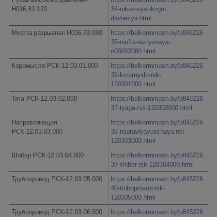
Н036.83.120
34-rukav-vysokogo-
davleniya.html
Муфта разрывная Н036.83.080
https://belkormmash.by/p845226
35-mufta-razryvnaya-
n03683080.html
Коромысло РСК-12.03.01.000
https://belkormmash.by/p845226
36-koromyslo-rsk-
120301000.html
Тяга РСК-12.03.02.000
https://belkormmash.by/p845226
37-tyaga-rsk-120302000.html
Направляющая
https://belkormmash.by/p845226
РСК-12.03.03.000
38-napravlyayuschaya-rsk-
120303000.html
Шибер РСК-12.03.04.000
https://belkormmash.by/p845226
39-shiber-rsk-120304000.html
Трубопровод РСК-12.03.05.000
https://belkormmash.by/p845226
40-truboprovod-rsk-
120305000.html
Трубопровод РСК-12.03.06.000
https://belkormmash.by/p845226