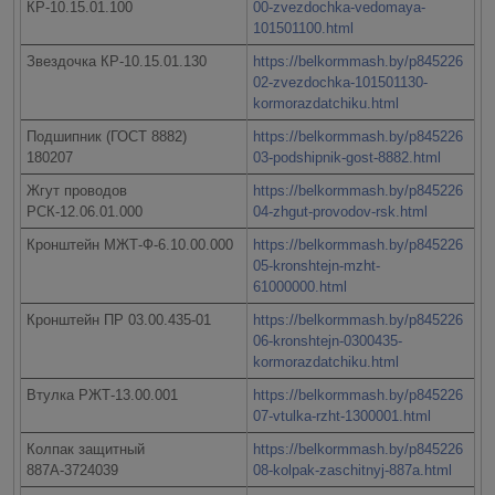
КР-10.15.01.100
00-zvezdochka-vedomaya-
101501100.html
Звездочка КР-10.15.01.130
https://belkormmash.by/p845226
02-zvezdochka-101501130-
kormorazdatchiku.html
Подшипник (ГОСТ 8882)
https://belkormmash.by/p845226
180207
03-podshipnik-gost-8882.html
Жгут проводов
https://belkormmash.by/p845226
РСК-12.06.01.000
04-zhgut-provodov-rsk.html
Кронштейн МЖТ-Ф-6.10.00.000
https://belkormmash.by/p845226
05-kronshtejn-mzht-
61000000.html
Кронштейн ПР 03.00.435-01
https://belkormmash.by/p845226
06-kronshtejn-0300435-
kormorazdatchiku.html
Втулка РЖТ-13.00.001
https://belkormmash.by/p845226
07-vtulka-rzht-1300001.html
Колпак защитный
https://belkormmash.by/p845226
887А-3724039
08-kolpak-zaschitnyj-887a.html