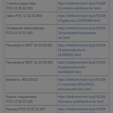
Станина редуктора
https://belkormmash.by/p741108
РСК-12.26.01.010
12-stanina-reduktora-rsk.html
Гайка РСК 12.02.01.804
https://belkormmash.by/p741108
13-gajka-rsk-120201804.html
Основание транспортера
https://belkormmash.by/p741108
РСК-12.07.01.000
14-osnovanie-transportera-
rsk.html
Полумуфта МЖТ 16.24.00.601
https://belkormmash.by/p741108
15-polumufta-mzht-
162400601.html
Полумуфта МЖТ 16.24.04.603
https://belkormmash.by/p741108
16-polumufta-mzht-
162404603.html
Манжета 95х120х12
https://belkormmash.by/p741108
17-manzheta-95h120h12-
kormorazdatchiku.html
Корпус подшипника
https://belkormmash.by/p741108
РСК-12.02.01.020
18-korpus-podshipnika-rsk.html
Крышка РСК-12.02.01.407
https://belkormmash.by/p741108