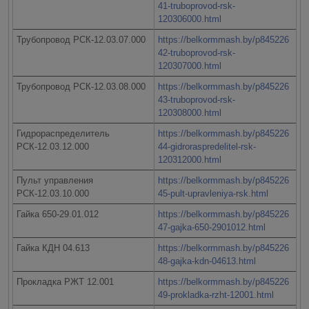
41-truboprovod-rsk-
120306000.html
Трубопровод РСК-12.03.07.000
https://belkormmash.by/p845226
42-truboprovod-rsk-
120307000.html
Трубопровод РСК-12.03.08.000
https://belkormmash.by/p845226
43-truboprovod-rsk-
120308000.html
Гидрораспределитель
https://belkormmash.by/p845226
РСК-12.03.12.000
44-gidroraspredelitel-rsk-
120312000.html
Пульт управления
https://belkormmash.by/p845226
РСК-12.03.10.000
45-pult-upravleniya-rsk.html
Гайка 650-29.01.012
https://belkormmash.by/p845226
47-gajka-650-2901012.html
Гайка КДН 04.613
https://belkormmash.by/p845226
48-gajka-kdn-04613.html
Прокладка РЖТ 12.001
https://belkormmash.by/p845226
49-prokladka-rzht-12001.html