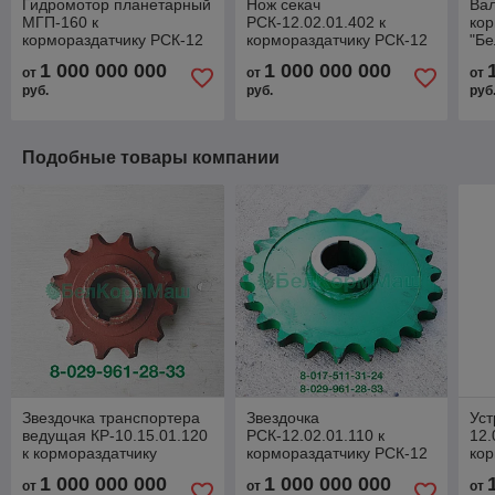
Гидромотор планетарный
Нож секач
Вал
МГП-160 к
РСК-12.02.01.402 к
кор
кормораздатчику РСК-12
кормораздатчику РСК-12
"Бе
"БелМикс"
"БелМикс"
1 000 000 000
1 000 000 000
от
от
от
руб.
руб.
руб
Подобные товары компании
Звездочка транспортера
Звездочка
Уст
ведущая КР-10.15.01.120
РСК-12.02.01.110 к
12.
к кормораздатчику
кормораздатчику РСК-12
кор
РСК-12 "БелМикс"
"БелМикс"
"Бе
1 000 000 000
1 000 000 000
от
от
от