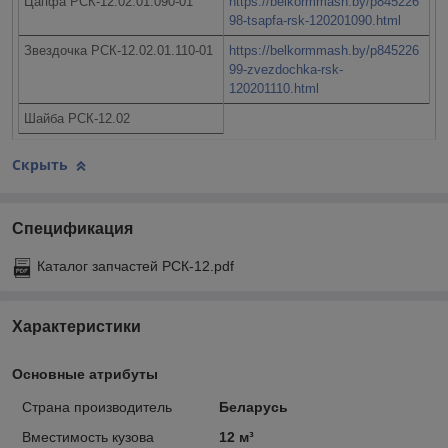
Цапфа РСК-12.02.01.090-01
https://belkormmash.by/p845226
98-tsapfa-rsk-120201090.html
Звездочка РСК-12.02.01.110-01
https://belkormmash.by/p845226
99-zvezdochka-rsk-
120201110.html
Шайба РСК-12.02
Скрыть
Спецификация
Каталог запчастей РСК-12.pdf
Характеристики
Основные атрибуты
Страна производитель
Беларусь
Вместимость кузова
12 м³