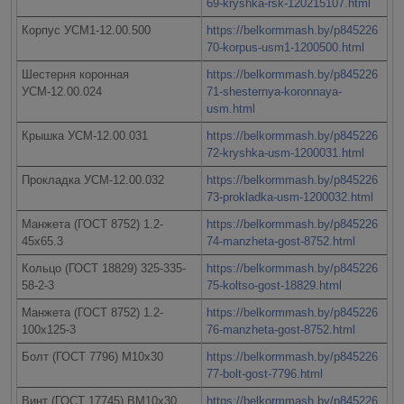
69-kryshka-rsk-120215107.html
Корпус УСМ1-12.00.500
https://belkormmash.by/p845226
70-korpus-usm1-1200500.html
Шестерня коронная
https://belkormmash.by/p845226
УСМ-12.00.024
71-shesternya-koronnaya-
usm.html
Крышка УСМ-12.00.031
https://belkormmash.by/p845226
72-kryshka-usm-1200031.html
Прокладка УСМ-12.00.032
https://belkormmash.by/p845226
73-prokladka-usm-1200032.html
Манжета (ГОСТ 8752) 1.2-
https://belkormmash.by/p845226
45х65.3
74-manzheta-gost-8752.html
Кольцо (ГОСТ 18829) 325-335-
https://belkormmash.by/p845226
58-2-3
75-koltso-gost-18829.html
Манжета (ГОСТ 8752) 1.2-
https://belkormmash.by/p845226
100х125-3
76-manzheta-gost-8752.html
Болт (ГОСТ 7796) М10х30
https://belkormmash.by/p845226
77-bolt-gost-7796.html
Винт (ГОСТ 17745) ВМ10х30
https://belkormmash.by/p845226