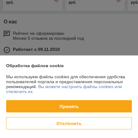
руб.
руб.
руб
О нас
Рейтинг не сформирован
Менее 5 отзывов за последний год
Работает с 09.11.2010
г. Минск
Минский район, д. Боровляны, ул. 40 лет Победы, 17, оф.
Обработка файлов cookie
33, Минск, Беларусь
Мы используем файлы cookies для обеспечения удобства
Контакты
пользователей портала и предоставления персональных
рекомендаций.
Вы можете настроить файлы cookies или
отключить их.
Сегодня работает с 09:00 до 17:00
Показать весь график работы
Принять
Отзывы о магазине
Отклонить
34 отзывов за всё время