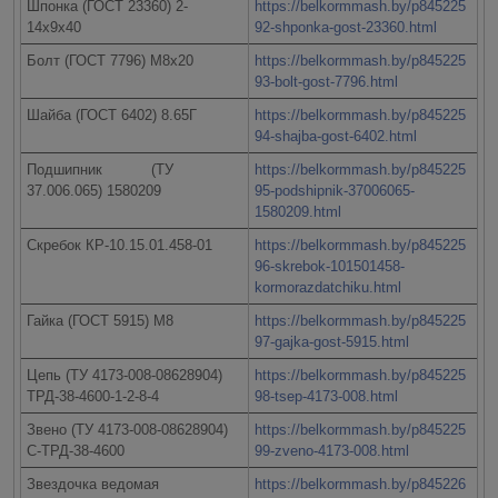
Шпонка (ГОСТ 23360) 2-
https://belkormmash.by/p845225
14х9х40
92-shponka-gost-23360.html
Болт (ГОСТ 7796) М8х20
https://belkormmash.by/p845225
93-bolt-gost-7796.html
Шайба (ГОСТ 6402) 8.65Г
https://belkormmash.by/p845225
94-shajba-gost-6402.html
Подшипник (ТУ
https://belkormmash.by/p845225
37.006.065) 1580209
95-podshipnik-37006065-
1580209.html
Скребок КР-10.15.01.458-01
https://belkormmash.by/p845225
96-skrebok-101501458-
kormorazdatchiku.html
Гайка (ГОСТ 5915) М8
https://belkormmash.by/p845225
97-gajka-gost-5915.html
Цепь (ТУ 4173-008-08628904)
https://belkormmash.by/p845225
ТРД-38-4600-1-2-8-4
98-tsep-4173-008.html
Звено (ТУ 4173-008-08628904)
https://belkormmash.by/p845225
С-ТРД-38-4600
99-zveno-4173-008.html
Звездочка ведомая
https://belkormmash.by/p845226