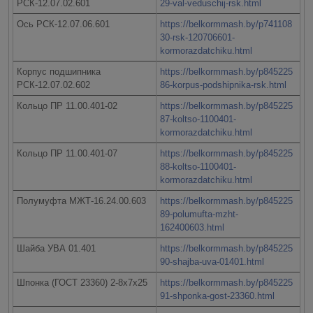
РСК-12.07.02.601
29-val-veduschij-rsk.html
Ось РСК-12.07.06.601
https://belkormmash.by/p741108
30-rsk-120706601-
kormorazdatchiku.html
Корпус подшипника
https://belkormmash.by/p845225
РСК-12.07.02.602
86-korpus-podshipnika-rsk.html
Кольцо ПР 11.00.401-02
https://belkormmash.by/p845225
87-koltso-1100401-
kormorazdatchiku.html
Кольцо ПР 11.00.401-07
https://belkormmash.by/p845225
88-koltso-1100401-
kormorazdatchiku.html
Полумуфта МЖТ-16.24.00.603
https://belkormmash.by/p845225
89-polumufta-mzht-
162400603.html
Шайба УВА 01.401
https://belkormmash.by/p845225
90-shajba-uva-01401.html
Шпонка (ГОСТ 23360) 2-8х7х25
https://belkormmash.by/p845225
91-shponka-gost-23360.html