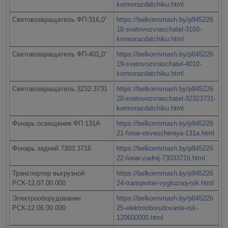
kormorazdatchiku.html
Световозвращатель ФП-316„0”
https://belkormmash.by/p845226
18-svetovozvraschatel-3160-
kormorazdatchiku.html
Световозвращатель ФП-401„0”
https://belkormmash.by/p845226
19-svetovozvraschatel-4010-
kormorazdatchiku.html
Световозвращатель 3232.3731
https://belkormmash.by/p845226
20-svetovozvraschatel-32323731-
kormorazdatchiku.html
Фонарь освещения ФП 131А
https://belkormmash.by/p845226
21-fonar-osvescheniya-131a.html
Фонарь задний 7303.3716
https://belkormmash.by/p845226
22-fonar-zadnij-73033716.html
Транспортер выгрузной
https://belkormmash.by/p845226
РСК-12.07.00.000
24-transporter-vygruznoj-rsk.html
Электрооборудование
https://belkormmash.by/p845226
РСК-12.06.00.000
25-elektrooborudovanie-rsk-
120600000.html