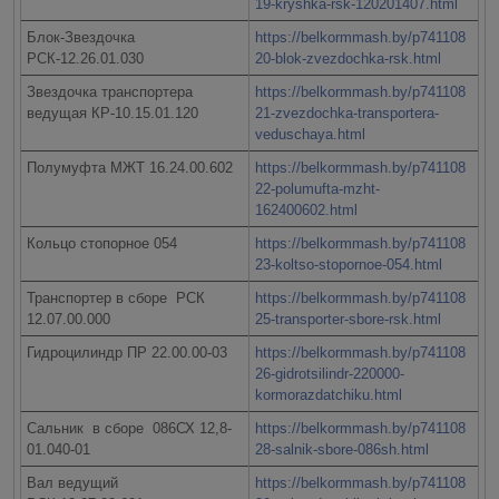
19-kryshka-rsk-120201407.html
Блок-Звездочка
https://belkormmash.by/p741108
РСК-12.26.01.030
20-blok-zvezdochka-rsk.html
Звездочка транспортера
https://belkormmash.by/p741108
ведущая КР-10.15.01.120
21-zvezdochka-transportera-
veduschaya.html
Полумуфта МЖТ 16.24.00.602
https://belkormmash.by/p741108
22-polumufta-mzht-
162400602.html
Кольцо стопорное 054
https://belkormmash.by/p741108
23-koltso-stopornoe-054.html
Транспортер в сборе РСК
https://belkormmash.by/p741108
12.07.00.000
25-transporter-sbore-rsk.html
Гидроцилиндр ПР 22.00.00-03
https://belkormmash.by/p741108
26-gidrotsilindr-220000-
kormorazdatchiku.html
Сальник в сборе 086СХ 12,8-
https://belkormmash.by/p741108
01.040-01
28-salnik-sbore-086sh.html
Вал ведущий
https://belkormmash.by/p741108