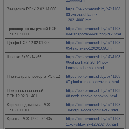
2200000.html
Звездочка РСК-12.02.14.000
https://belkormmash.by/p741108
03-zvezdochka-rsk-
120214000.html
Транспортер выгрузной РСК
https://belkormmash.by/p741108
12.07.03.000
04-transporter-vygruznoj-rsk.html
Цапфа РСК-12.02.01.090
https://belkormmash.by/p741108
05-tsapfa-rsk-120201090.html
Шпонка 2х20х14х65
https://belkormmash.by/p741108
06-shponka-2h20h14h65-
kormorazdatchiku.html
Планка транспортерта РСК-12
https://belkormmash.by/p741108
07-planka-transporterta-rsk.html
Нож шнека основной
https://belkormmash.by/p741108
РСК-12.02.01.401
08-nozh-shneka-osnovnoj.html
Корпус подшипника РСК
https://belkormmash.by/p741108
12.02.01.010
10-korpus-podshipnika-rsk.html
Крышка РСК 12.02.02.405
https://belkormmash.by/p741108
11-kryshka-rsk-120202405.html