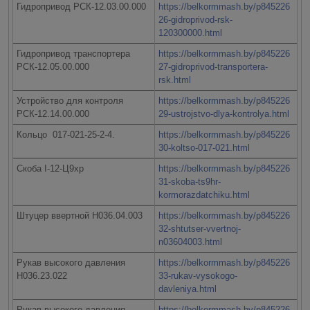
Гидропривод РСК-12.03.00.000
https://belkormmash.by/p845226
26-gidroprivod-rsk-
120300000.html
Гидропривод транспортера
https://belkormmash.by/p845226
РСК-12.05.00.000
27-gidroprivod-transportera-
rsk.html
Устройство для контроля
https://belkormmash.by/p845226
РСК-12.14.00.000
29-ustrojstvo-dlya-kontrolya.html
Кольцо 017-021-25-2-4.
https://belkormmash.by/p845226
30-koltso-017-021.html
Скоба Ι-12-Ц9хр
https://belkormmash.by/p845226
31-skoba-ts9hr-
kormorazdatchiku.html
Штуцер ввертной Н036.04.003
https://belkormmash.by/p845226
32-shtutser-vvertnoj-
n03604003.html
Рукав высокого давления
https://belkormmash.by/p845226
Н036.23.022
33-rukav-vysokogo-
davleniya.html
Рукав высокого давления
https://belkormmash.by/p845226