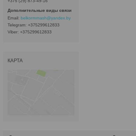
+375 (29) 873-49-16
belkormmash@yandex.by
+375299612833
+375299612833
КАРТА