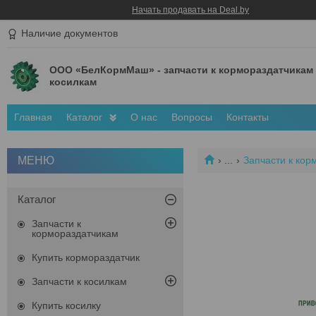
Начать продавать на Deal.by
Наличие документов
ООО «БелКормМаш» - запчасти к кормораздатчикам
косилкам
Главная
Каталог
О нас
Вопросы
Контакты
...
Запчасти к кор
Каталог
Запчасти к
кормораздатчикам
Купить кормораздатчик
Запчасти к косилкам
Купить косилку