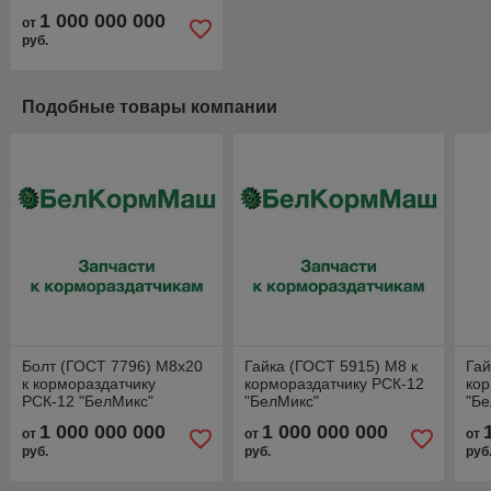
1 000 000 000
от
руб.
Подобные товары компании
Болт (ГОСТ 7796) М8х20
Гайка (ГОСТ 5915) М8 к
Гай
к кормораздатчику
кормораздатчику РСК-12
кор
РСК-12 "БелМикс"
"БелМикс"
"Бе
1 000 000 000
1 000 000 000
от
от
от
руб.
руб.
руб