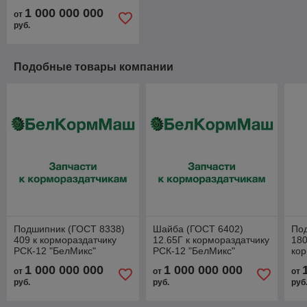
1 000 000 000
от
руб.
Подобные товары компании
Подшипник (ГОСТ 8338)
Шайба (ГОСТ 6402)
По
409 к кормораздатчику
12.65Г к кормораздатчику
180
РСК-12 "БелМикс"
РСК-12 "БелМикс"
кор
"Бе
1 000 000 000
1 000 000 000
от
от
от
руб.
руб.
руб