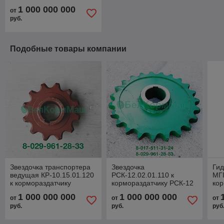
1 000 000 000
от
руб.
Подобные товары компании
Звездочка транспортера
Звездочка
Ги
ведущая КР-10.15.01.120
РСК-12.02.01.110 к
МГ
к кормораздатчику
кормораздатчику РСК-12
кор
РСК-12 "БелМикс"
"БелМикс"
"Бе
1 000 000 000
1 000 000 000
от
от
от
руб.
руб.
руб