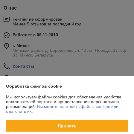
О нас
Рейтинг не сформирован
Менее 5 отзывов за последний год
Работает с 09.11.2010
г. Минск
Минский район, д. Боровляны, ул. 40 лет Победы, 17, оф.
33, Минск, Беларусь
Контакты
Сегодня работает с 09:00 до 17:00
Показать весь график работы
Обработка файлов cookie
Мы используем файлы cookies для обеспечения удобства
Отзывы о магазине
пользователей портала и предоставления персональных
рекомендаций.
Вы можете настроить файлы cookies или
отключить их.
34 отзывов за всё время
Принять
Покупатель
24.10.2020