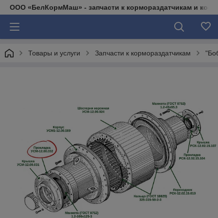
ООО «БелКормМаш» - запчасти к кормораздатчикам и коси
Товары и услуги
Запчасти к кормораздатчикам
"Бо