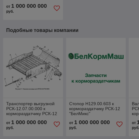
1 000 000 000
от
руб.
Подобные товары компании
Транспортер выгрузной
Стопор Н129.00.603 к
Ва
РСК-12.07.00.000 к
кормораздатчику РСК-12
РСК
кормораздатчику РСК-12
"БелМикс"
кор
"БелМикс"
"Бе
1 000 000 000
1 000 000 000
от
от
от
руб.
руб.
руб