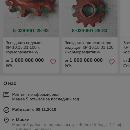
Звездочка ведомая
Звездочка транспортера
Зве
КР-10.15.01.100 к
ведущая КР-10.15.01.120
КР-
кормораздатчику
к кормораздатчику
кор
ПРСК-12
РСК-12 "БелМикс"
ПР
1 000 000 000
1 000 000 000
от
от
от
руб.
руб.
руб
О нас
Рейтинг не сформирован
Менее 5 отзывов за последний год
Работает с 09.11.2010
г. Минск
Минский район, д. Боровляны, ул. 40 лет Победы, 17, оф.
33, Минск, Беларусь