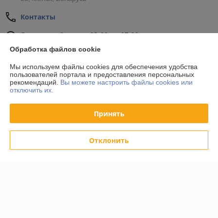
Контакты
Сегодня работает с 09:00 до 17:00
Показать весь график работы
Обработка файлов cookie
Мы используем файлы cookies для обеспечения удобства
Отзывы о магазине
пользователей портала и предоставления персональных
рекомендаций.
Вы можете настроить файлы cookies или
отключить их.
34 отзывов за всё время
Принять
Покупатель
24.10.2020
Отлично
Отклонить
Покупатель
24.10.2020
Отлично
Показать все отзывы