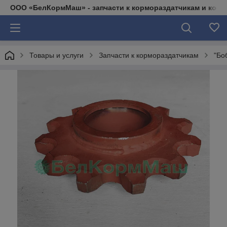
ООО «БелКормМаш» - запчасти к кормораздатчикам и коси
Товары и услуги
Запчасти к кормораздатчикам
"Бо