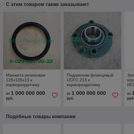
С этим товаром также заказывают
Манжета резиновая
Подшипник фланцевый
Зап
125х105х13 к
UCFC 213 к
кор
кормораздатчику
кормораздатчику
ИСР
ИСРК-12 "Хозяин"
ИСРК-12 "Хозяин"
1 000 000 000
1 000 000 000
от
от
от
руб.
руб.
руб
Подобные товары компании