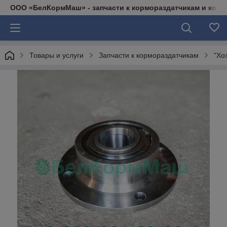
ООО «БелКормМаш» - запчасти к кормораздатчикам и коси
Товары и услуги
Запчасти к кормораздатчикам
"Хо