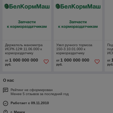
Держатель манометра
Узел ручного тормоза
Под
ИСРК-12Ф.11.06.000 к
150-3.10.01.000 к
по
кормораздатчику
кормораздатчику
ИСР
ИСРК-12Ф "Хозяин"
ИСРК-12Ф "Хозяин"
кор
1 000 000 000
1 000 000 000
от
от
от
ИС
руб.
руб.
руб
О нас
Рейтинг не сформирован
Менее 5 отзывов за последний год
Работает с 09.11.2010
г. Минск