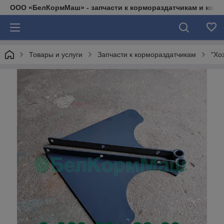
ООО «БелКормМаш» - запчасти к кормораздатчикам и коси
Товары и услуги
Запчасти к кормораздатчикам
"Хо