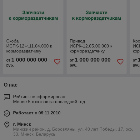
Скоба
Привод
Кр
ИСРК-12Ф.11.04.000 к
ИСРК-12.05.00.000 к
ИСР
кормораздатчику
кормораздатчику
кор
ИСРК-12Ф "Хозяин"
ИСРК-12Ф "Хозяин"
ИС
1 000 000 000
1 000 000 000
от
от
от
руб.
руб.
руб
О нас
Рейтинг не сформирован
Менее 5 отзывов за последний год
Работает с 09.11.2010
г. Минск
Минский район, д. Боровляны, ул. 40 лет Победы, 17, оф.
33, Минск, Беларусь