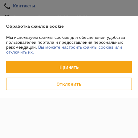
Контакты
Сегодня работает с 09:00 до 17:00
Показать весь график работы
Обработка файлов cookie
Мы используем файлы cookies для обеспечения удобства
Отзывы о магазине
пользователей портала и предоставления персональных
рекомендаций.
Вы можете настроить файлы cookies или
отключить их.
34 отзывов за всё время
Принять
Покупатель
24.10.2020
Отлично
Отклонить
Покупатель
24.10.2020
Отлично
Показать все отзывы
О нас