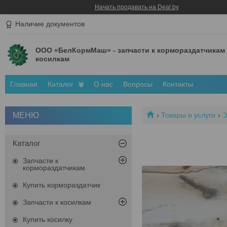
Начать продавать на Deal.by
Наличие документов
ООО «БелКормМаш» - запчасти к кормораздатчикам
косилкам
Главная
Каталог
О нас
Вопросы
Контакты
Товары и услуги
З
Каталог
Запчасти к
кормораздатчикам
Купить кормораздатчик
Запчасти к косилкам
Купить косилку