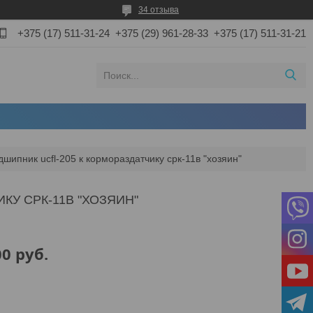
34 отзыва
+375 (17) 511-31-24
+375 (29) 961-28-33
+375 (17) 511-31-21
шипник ucfl-205 к кормораздатчику срк-11в "хозяин"
КУ СРК-11В "ХОЗЯИН"
00
руб.