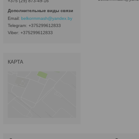
+375 (29) 873-49-16
belkormmash@yandex.by
+375299612833
+375299612833
КАРТА