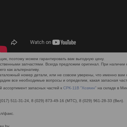
щик, поэтому можем гарантировать вам выгодную цену.
ественными запчастями. Всегда предложим оригинал. При наличии 
го как альтернативу.
каталожный номер детали, или не совсем уверены, что именно вам 
дадим все необходимые вопросы и определим, какая запасная час
й ассортимент запасных частей к
СРК-11В "Хозяин"
на складе в Мин
 (017) 511-31-24, 8 (029) 873-49-16 (МТС), 8 (029) 961-28-33 (Вел).
ел/факс.
ex.by