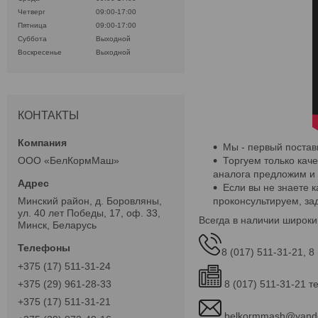
Четверг
09:00-17:00
Пятница
09:00-17:00
Суббота
Выходной
Воскресенье
Выходной
КОНТАКТЫ
Мы - первый постав
Торгуем только кач
ООО «БелКормМаш»
аналога предложим и е
Если вы не знаете 
проконсультируем, за
Минский район, д. Боровляны,
ул. 40 лет Победы, 17, оф. 33,
Всегда в наличии широки
Минск, Беларусь
8 (017) 511-31-21, 8
+375 (17) 511-31-24
8 (017) 511-31-21 т
+375 (29) 961-28-33
+375 (17) 511-31-21
belkormmash@yand