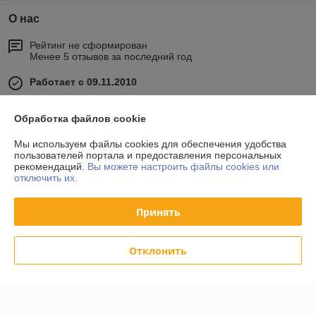
О нас
Рейтинг не сформирован
Менее 5 отзывов за последний год
Работает с 09.11.2010
г. Минск
Минский район, д. Боровляны, ул. 40 лет Победы, 17, оф.
Обработка файлов cookie
33, Минск, Беларусь
Мы используем файлы cookies для обеспечения удобства
Контакты
пользователей портала и предоставления персональных
рекомендаций.
Вы можете настроить файлы cookies или
отключить их.
Показать весь график работы
Сегодня выходной
Принять
Отзывы о магазине
Отклонить
34 отзывов за всё время
Покупатель
24.10.2020
Отлично