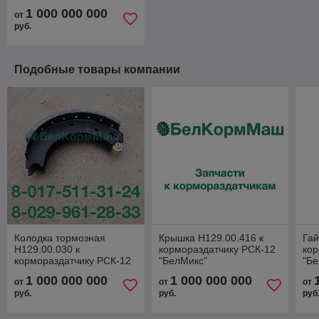
1 000 000 000
от
руб.
Подобные товары компании
Колодка тормозная
Крышка Н129.00.416 к
Гай
Н129.00.030 к
кормораздатчику РСК-12
кор
кормораздатчику РСК-12
"БелМикс"
"Бе
"БелМикс"
1 000 000 000
1 000 000 000
от
от
от
руб.
руб.
руб