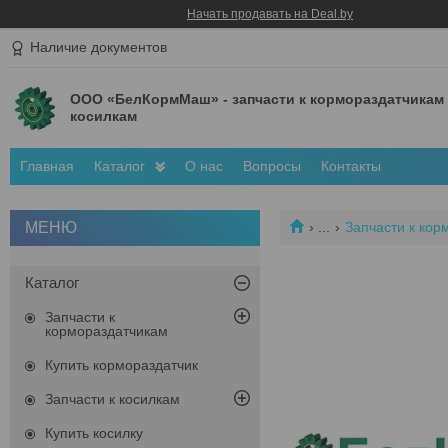
Начать продавать на Deal.by
Наличие документов
ООО «БелКормМаш» - запчасти к кормораздатчикам
косилкам
Главная
Каталог
О нас
Вопросы
Контакты
...
Запчасти к кор
Каталог
Запчасти к
кормораздатчикам
Купить кормораздатчик
Запчасти к косилкам
Купить косилку