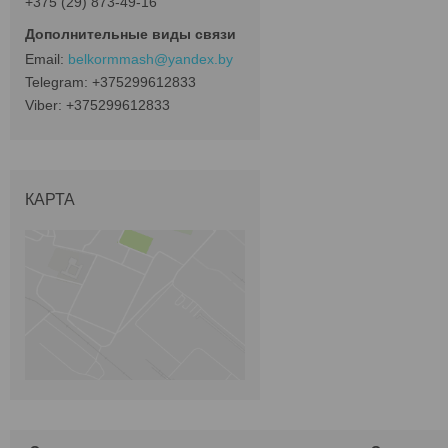
+375 (29) 873-49-16
belkormmash@yandex.by
+375299612833
+375299612833
КАРТА