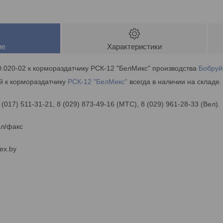
ие
Характеристики
0.020-02 к кормораздатчику РСК-12 "БелМикс" производства
Бобруй
й к кормораздатчику
РСК-12 "БелМикс"
всегда в наличии на складе.
 (017) 511-31-21, 8 (029) 873-49-16 (МТС), 8 (029) 961-28-33 (Вел).
ел/факс
ex.by