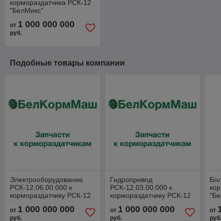
кормораздатчика РСК-12
"БелМикс"
1 000 000 000
от
руб.
Подобные товары компании
Электрооборудование
Гидропривод
Бол
РСК-12.06.00.000 к
РСК-12.03.00.000 к
кор
кормораздатчику РСК-12
кормораздатчику РСК-12
"Бе
"БелМикс"
"БелМикс"
1 000 000 000
1 000 000 000
от
от
от
руб.
руб.
руб