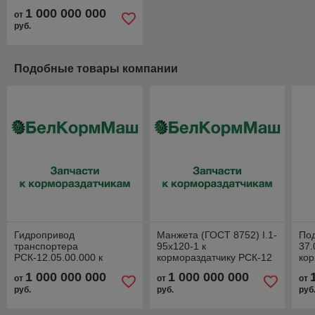
1 000 000 000
от
руб.
Подобные товары компании
Гидропривод
Манжета (ГОСТ 8752) Ι.1-
По
транспортера
95х120-1 к
37.
РСК-12.05.00.000 к
кормораздатчику РСК-12
кор
кормораздатчику РСК-12
"БелМикс"
"Бе
1 000 000 000
1 000 000 000
от
от
от
"БелМикс"
руб.
руб.
руб