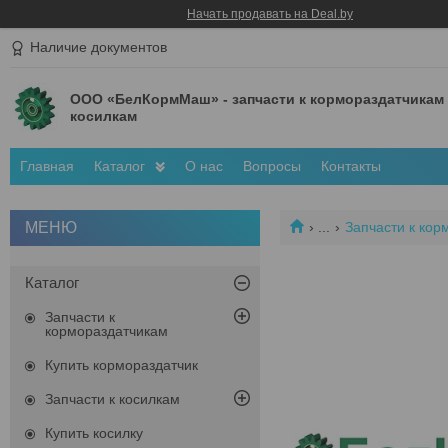
Начать продавать на Deal.by
Наличие документов
ООО «БелКормМаш» - запчасти к кормораздатчикам
косилкам
Главная
Каталог
О нас
Вопросы
Контакты
...
Запчасти к кор
Каталог
Запчасти к
кормораздатчикам
Купить кормораздатчик
Запчасти к косилкам
Купить косилку