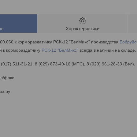
ие
Характеристики
00.060 к кормораздатчику РСК-12 "БелМикс" производства
Бобруйс
й к кормораздатчику
РСК-12 "БелМикс"
всегда в наличии на складе.
 (017) 511-31-21, 8 (029) 873-49-16 (МТС), 8 (029) 961-28-33 (Вел).
ел/факс
ex.by