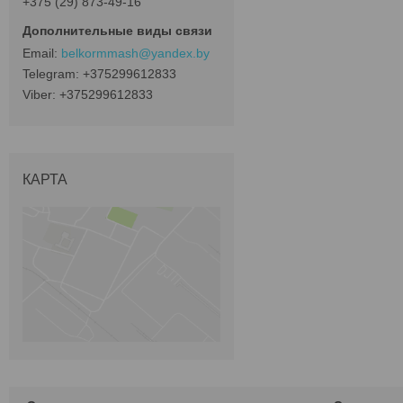
+375 (29) 873-49-16
belkormmash@yandex.by
+375299612833
+375299612833
КАРТА