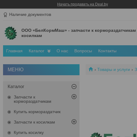
Начать продавать на Deal.by
Наличие документов
ООО «БелКормМаш» - запчасти к кормораздатчикам
косилкам
Главная
Каталог
О нас
Вопросы
Контакты
Товары и услуги
З
Каталог
Запчасти к
кормораздатчикам
Купить кормораздатчик
Запчасти к косилкам
Купить косилку