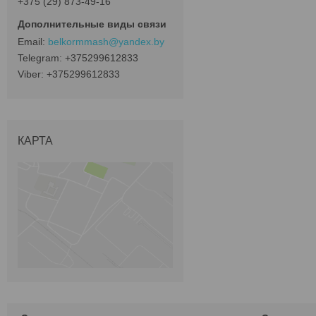
+375 (29) 873-49-16
belkormmash@yandex.by
+375299612833
+375299612833
КАРТА