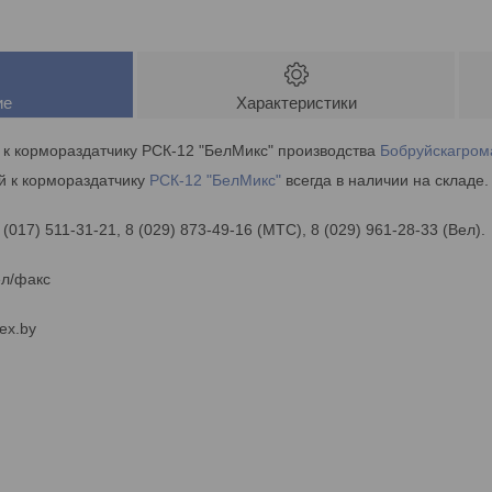
ие
Характеристики
 к кормораздатчику РСК-12 "БелМикс" производства
Бобруйскагро
й к кормораздатчику
РСК-12 "БелМикс"
всегда в наличии на складе.
 (017) 511-31-21, 8 (029) 873-49-16 (МТС), 8 (029) 961-28-33 (Вел).
ел/факс
ex.by