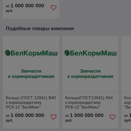
1 000 000 000
от
руб.
Подобные товары компании
Кольцо (ГОСТ 13941) В40
Кольцо(ГОСТ13941) А54
Кол
к кормораздатчику
к кормораздатчику
кор
РСК-12 "БелМикс"
РСК-12 "БелМикс"
"Бе
1 000 000 000
1 000 000 000
от
от
от
руб.
руб.
руб