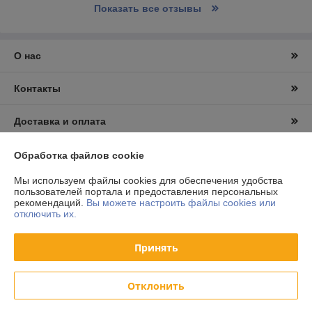
Показать все отзывы
О нас
Контакты
Доставка и оплата
График работы
Обработка файлов cookie
Мы используем файлы cookies для обеспечения удобства
Полная версия сайта
пользователей портала и предоставления персональных
рекомендаций.
Вы можете настроить файлы cookies или
отключить их.
Политика обработки cookies
Принять
Сайт создан на платформе Deal.by
Отклонить