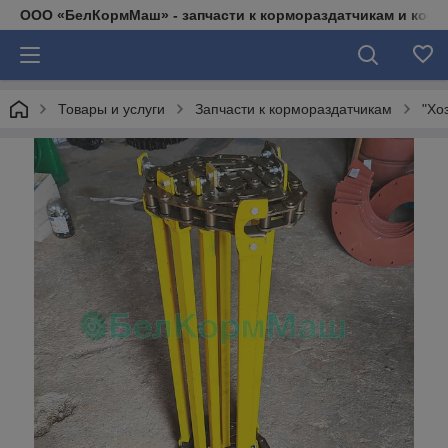
ООО «БелКормМаш» - запчасти к кормораздатчикам и коси
Товары и услуги
Запчасти к кормораздатчикам
"Хо