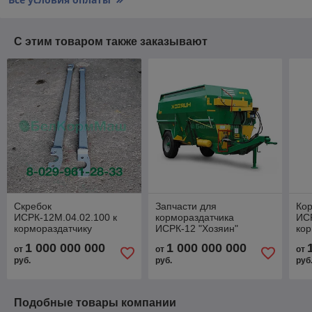
С этим товаром также заказывают
Скребок
Запчасти для
Кор
ИСРК-12М.04.02.100 к
кормораздатчика
ИСР
кормораздатчику
ИСРК-12 "Хозяин"
кор
ИСРК-12 "Хозяин"
ИСР
1 000 000 000
1 000 000 000
от
от
от
руб.
руб.
руб
Подобные товары компании