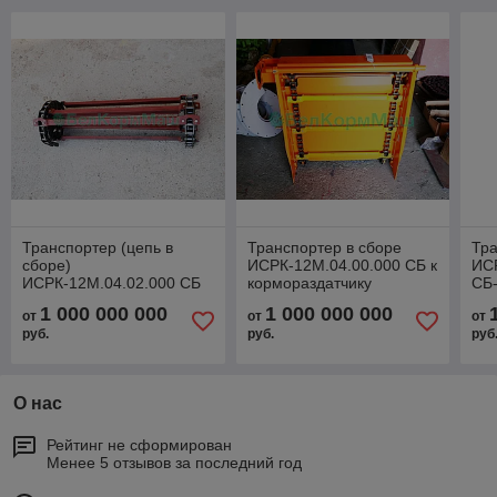
Транспортер (цепь в
Транспортер в сборе
Тр
сборе)
ИСРК-12М.04.00.000 СБ к
ИС
ИСРК-12М.04.02.000 СБ
кормораздатчику
СБ-
широкий к
ИСРК-12Ф "Хозяин"
кор
1 000 000 000
1 000 000 000
от
от
от
кормораздатчику
ИСР
руб.
руб.
руб
ИСРК-12Г "Хозяин"
О нас
Рейтинг не сформирован
Менее 5 отзывов за последний год