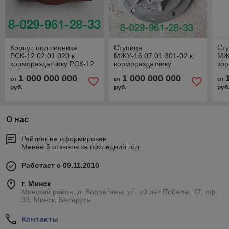
Корпус подшипника
Ступица
Ст
РСК-12.02.01.020 к
МЖУ-16.07.01.301-02 к
МЖУ
кормораздатчику РСК-12
кормораздатчику
кор
"БелМикс"
ИСРВ-12
ПР
1 000 000 000
1 000 000 000
от
от
от
руб.
руб.
руб
О нас
Рейтинг не сформирован
Менее 5 отзывов за последний год
Работает с 09.11.2010
г. Минск
Минский район, д. Боровляны, ул. 40 лет Победы, 17, оф.
33, Минск, Беларусь
Контакты