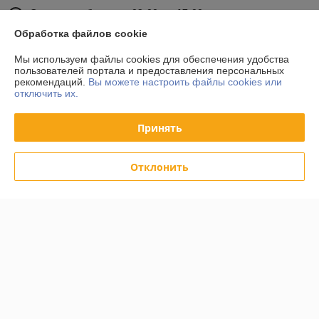
Сегодня работает с 09:00 до 17:00
Показать весь график работы
Обработка файлов cookie
Мы используем файлы cookies для обеспечения удобства
Отзывы о магазине
пользователей портала и предоставления персональных
рекомендаций.
Вы можете настроить файлы cookies или
отключить их.
34 отзывов за всё время
Принять
Покупатель
24.10.2020
Отлично
Отклонить
Покупатель
24.10.2020
Отлично
Показать все отзывы
О нас
Контакты