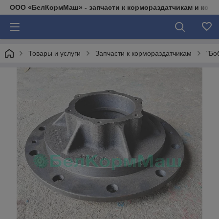
ООО «БелКормМаш» - запчасти к кормораздатчикам и коси
Товары и услуги
Запчасти к кормораздатчикам
"Бо