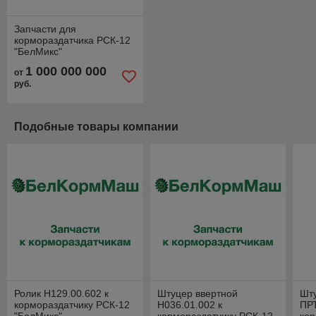
Запчасти для
кормораздатчика РСК-12
"БелМикс"
1 000 000 000
от
руб.
Подобные товары компании
Ролик Н129.00.602 к
Штуцер ввертной
Шт
кормораздатчику РСК-12
Н036.01.002 к
ПРТ
"БелМикс"
кормораздатчику РСК-12
кор