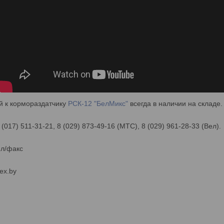
й к кормораздатчику
РСК-12 "БелМикс"
всегда в наличии на складе.
 (017) 511-31-21, 8 (029) 873-49-16 (МТС), 8 (029) 961-28-33 (Вел).
ел/факс
ex.by