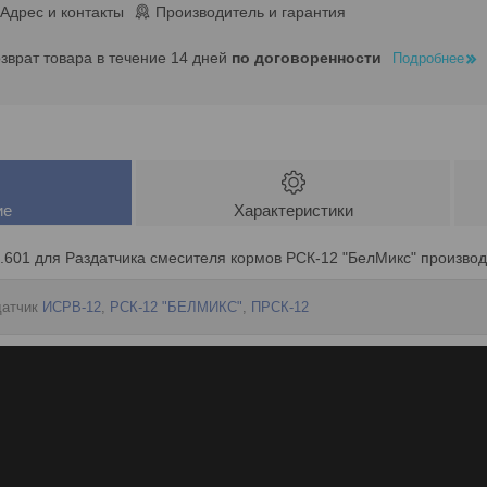
Адрес и контакты
Производитель и гарантия
озврат товара в течение 14 дней
по договоренности
Подробнее
ие
Характеристики
.601 для Раздатчика смесителя кормов РСК-12 "БелМикс" произво
датчик
ИСРВ-12
,
РСК-12 "БЕЛМИКС"
,
ПРСК-12