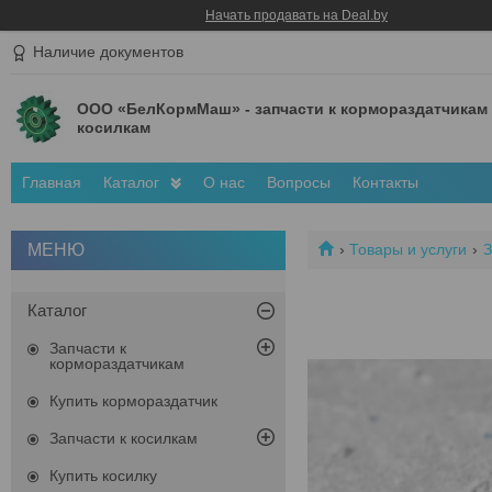
Начать продавать на Deal.by
Наличие документов
ООО «БелКормМаш» - запчасти к кормораздатчикам
косилкам
Главная
Каталог
О нас
Вопросы
Контакты
Товары и услуги
З
Каталог
Запчасти к
кормораздатчикам
Купить кормораздатчик
Запчасти к косилкам
Купить косилку