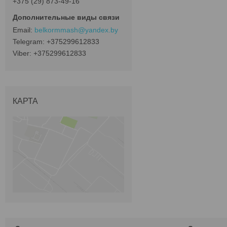
+375 (29) 873-49-16
belkormmash@yandex.by
+375299612833
+375299612833
КАРТА