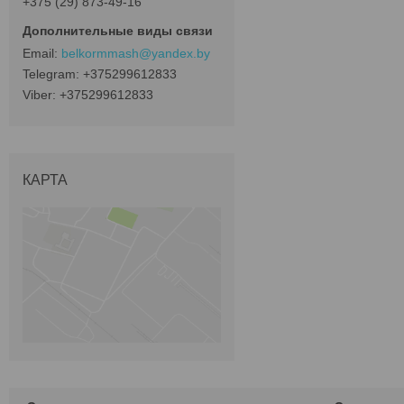
+375 (29) 873-49-16
belkormmash@yandex.by
+375299612833
+375299612833
КАРТА