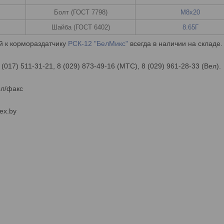
Болт (ГОСТ 7798)
М8х20
Шайба (ГОСТ 6402)
8.65Г
й к кормораздатчику
РСК-12 "БелМикс"
всегда в наличии на складе.
 (017) 511-31-21, 8 (029) 873-49-16 (МТС), 8 (029) 961-28-33 (Вел).
ел/факс
ex.by