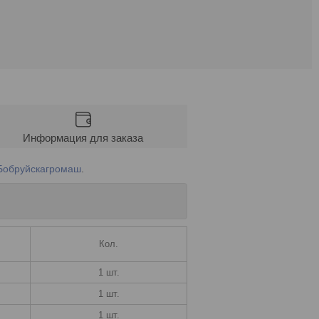
Информация для заказа
Бобруйскагромаш
.
Кол.
1 шт.
1 шт.
1 шт.