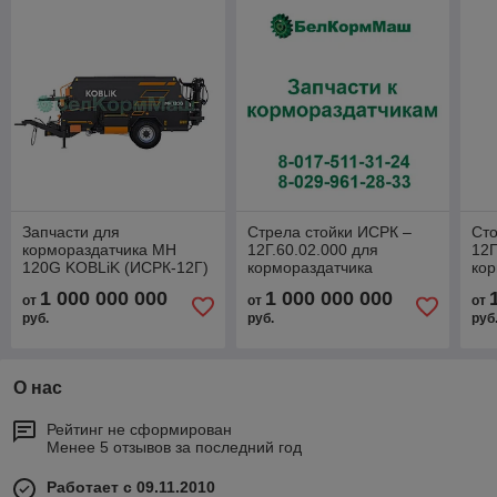
Запчасти для
Стрела стойки ИСРК –
Ст
кормораздатчика MH
12Г.60.02.000 для
12Г
120G KOBLiK (ИСРК-12Г)
кормораздатчика
кор
ИСРК-12Г "Хозяин"
ИСР
1 000 000 000
1 000 000 000
от
от
от
руб.
руб.
руб
О нас
Рейтинг не сформирован
Менее 5 отзывов за последний год
Работает с 09.11.2010