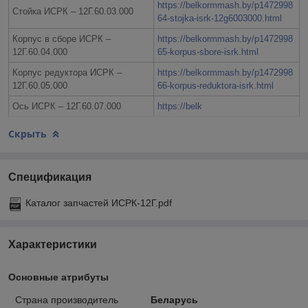
https://belkormmash.by/p1472998
Стойка ИСРК – 12Г.60.03.000
64-stojka-isrk-12g6003000.html
Корпус в сборе ИСРК –
https://belkormmash.by/p1472998
12Г.60.04.000
65-korpus-sbore-isrk.html
Корпус редуктора ИСРК –
https://belkormmash.by/p1472998
12Г.60.05.000
66-korpus-reduktora-isrk.html
Ось ИСРК – 12Г.60.07.000
https://belk
Скрыть
Спецификация
Каталог запчастей ИСРК-12Г.pdf
Характеристики
Основные атрибуты
Страна производитель
Беларусь