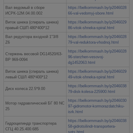
Вал ведомый в сборе
https://belkormmash.by/p2046028
ИСРК-12М.04.00.002
66-val-vedomyj-sbore.html
Виток шнека (спираль шнека)
https://belkormmash.by/p2046029
правый СШП 480*400*12
86-vitok-shneka-spiral.html
Вал редуктора входной 1"3/8
https://belkormmash.by/p2046028
Z6
79-val-reduktora-vhodnoj.html
https://belkormmash.by/p2046028
Стержень весовой DG14520/63-
96-sterzhen-vesovoj-
ВР 969-0094
dg1452063.html
Виток шнека (спираль шнека)
https://belkormmash.by/p2046029
левый СШЛ 480*400*12
49-vitok-shneka-spiral.html
https://belkormmash.by/p2046038
Диск колеса 22.5*9.00
79-disk-kolesa-225900.html
https://belkormmash.by/p2046030
Мотор гидравлический БГ 80 NC
97-gidromotor-kormorazdatchiku-
25
isrk.html
https://belkormmash.by/p2046038
Гидроцилиндр транспортера
58-gidrotsilindr-transportera-
СГЦ 40.25.400.685
sgts.html