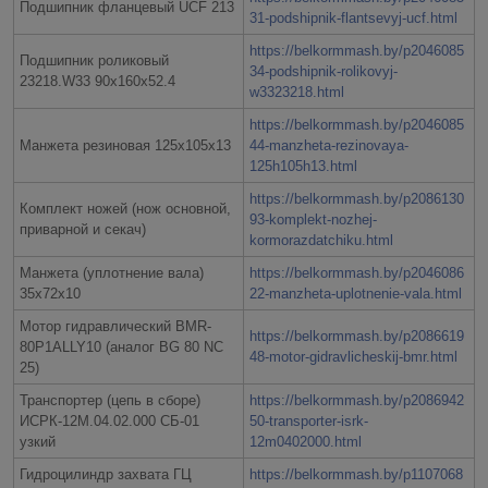
Подшипник фланцевый UCF 213
31-podshipnik-flantsevyj-ucf.html
https://belkormmash.by/p2046085
Подшипник роликовый
34-podshipnik-rolikovyj-
23218.W33 90х160х52.4
w3323218.html
https://belkormmash.by/p2046085
Манжета резиновая 125х105х13
44-manzheta-rezinovaya-
125h105h13.html
https://belkormmash.by/p2086130
Комплект ножей (нож основной,
93-komplekt-nozhej-
приварной и секач)
kormorazdatchiku.html
Манжета (уплотнение вала)
https://belkormmash.by/p2046086
35х72х10
22-manzheta-uplotnenie-vala.html
Мотор гидравлический BMR-
https://belkormmash.by/p2086619
80P1ALLY10 (аналог BG 80 NC
48-motor-gidravlicheskij-bmr.html
25)
Транспортер (цепь в сборе)
https://belkormmash.by/p2086942
ИСРК-12М.04.02.000 СБ-01
50-transporter-isrk-
узкий
12m0402000.html
Гидроцилиндр захвата ГЦ
https://belkormmash.by/p1107068