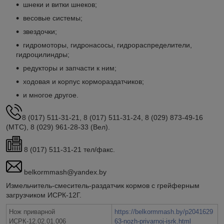
шнеки и витки шнеков;
весовые системы;
звездочки;
гидромоторы, гидронасосы, гидрораспределители,
гидроцилиндры;
редукторы и запчасти к ним;
ходовая и корпус кормораздатчиков;
и многое другое.
8 (017) 511-31-21, 8 (017) 511-31-24, 8 (029) 873-49-16
(МТС), 8 (029) 961-28-33 (Вел).
8 (017) 511-31-21 тел/факс.
belkormmash@yandex.by
Измельчитель-смеситель-раздатчик кормов с грейферным
загрузчиком ИСРК-12Г.
Нож приварной
https://belkormmash.by/p2041629
ИСРК-12.02.01.006
63-nozh-privarnoj-isrk.html