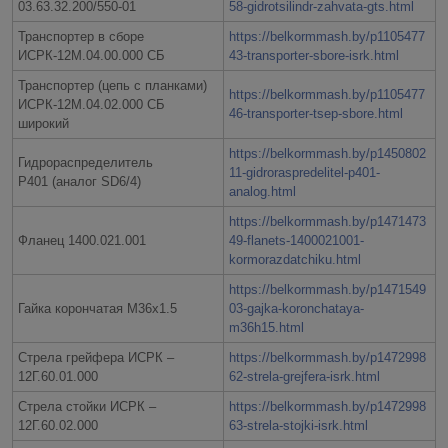
03.63.32.200/550-01
58-gidrotsilindr-zahvata-gts.html
Транспортер в сборе
https://belkormmash.by/p1105477
ИСРК-12М.04.00.000 СБ
43-transporter-sbore-isrk.html
Транспортер (цепь с планками)
https://belkormmash.by/p1105477
ИСРК-12М.04.02.000 СБ
46-transporter-tsep-sbore.html
широкий
https://belkormmash.by/p1450802
Гидрораспределитель
11-gidroraspredelitel-p401-
P401 (аналог SD6/4)
analog.html
https://belkormmash.by/p1471473
Фланец 1400.021.001
49-flanets-1400021001-
kormorazdatchiku.html
https://belkormmash.by/p1471549
Гайка корончатая М36х1.5
03-gajka-koronchataya-
m36h15.html
Стрела грейфера ИСРК –
https://belkormmash.by/p1472998
12Г.60.01.000
62-strela-grejfera-isrk.html
Стрела стойки ИСРК –
https://belkormmash.by/p1472998
12Г.60.02.000
63-strela-stojki-isrk.html