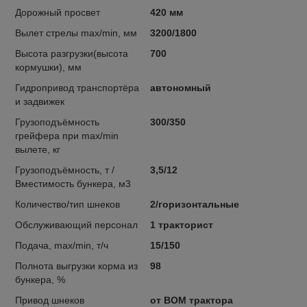
Дорожный просвет
420 мм
Вылет стрелы max/min, мм
3200/1800
Высота разгрузки(высота
700
кормушки), мм
Гидропривод транспортёра
автономный
и задвижек
Грузоподъёмность
300/350
грейфера при max/min
вылете, кг
Грузоподъёмность, т /
3,5/12
Вместимость бункера, м3
Количество/тип шнеков
2/горизонтальные
Обслуживающий персонал
1 тракторист
Подача, max/min, т/ч
15/150
Полнота выгрузки корма из
98
бункера, %
Привод шнеков
от ВОМ трактора