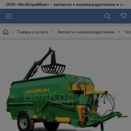
ООО «БелКормМаш» - запчасти к кормораздатчикам и коси
Товары и услуги
Запчасти к кормораздатчикам
"Хо