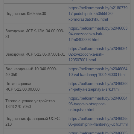
https://belkormmash.by/p2180779
Подшипник К50х55х30
17-podshipnik-k50h55h30-
kormorazdatchiku.html
https://belkormmash.by/p2046063
Звездочка ИСРК-12М.04.00.003-
94-zvezdochka-isrk-
31
12m0400003.html
https://belkormmash.by/p2046064
Звездочка ИСРК-12.05.07.001-01
02-zvezdochka-isrk-
120507001.html
Вал карданный 10.040.6000-
https://belkormmash.by/p2046064
40.05К
10-val-kardannyj-100406000.html
Петля сцепная
https://belkormmash.by/p2046068
ИСРК-12.08.00.000
74-petlya-stsepnaya-isrk.html
https://belkormmash.by/p2046084
Тягово-сцепное устройство
96-tyagovo-stsepnoe-
1323-270 7050
ustrojstvo.html
Подшипник фланцевый UCFC
https://belkormmash.by/p2046085
213
06-podshipnik-flantsevyj-ucfc.html
https://belkormmash.by/p2046085