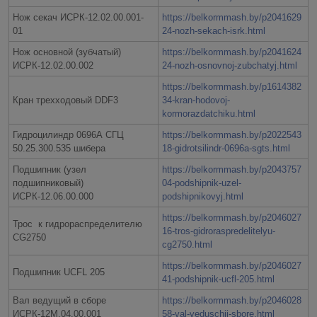
Нож секач ИСРК-12.02.00.001-
https://belkormmash.by/p2041629
01
24-nozh-sekach-isrk.html
Нож основной (зубчатый)
https://belkormmash.by/p2041624
ИСРК-12.02.00.002
24-nozh-osnovnoj-zubchatyj.html
https://belkormmash.by/p1614382
Кран трехходовый DDF3
34-kran-hodovoj-
kormorazdatchiku.html
Гидроцилиндр 0696А СГЦ
https://belkormmash.by/p2022543
50.25.300.535 шибера
18-gidrotsilindr-0696a-sgts.html
Подшипник (узел
https://belkormmash.by/p2043757
подшипниковый)
04-podshipnik-uzel-
ИСРК-12.06.00.000
podshipnikovyj.html
https://belkormmash.by/p2046027
Трос к гидрораспределителю
16-tros-gidroraspredelitelyu-
CG2750
cg2750.html
https://belkormmash.by/p2046027
Подшипник UCFL 205
41-podshipnik-ucfl-205.html
Вал ведущий в сборе
https://belkormmash.by/p2046028
ИСРК-12М.04.00.001
58-val-veduschij-sbore.html